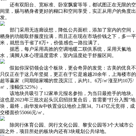
还有双阳台、宽标准、卧室飘窗等等，都试图正在无限的空
间里，赐与栖身者更好的糊口和空间享受，实正从用户的角度出
发。
部门采用无连廊设想，降低公共面积，添加了室内的空间，
栖身的功能取舒服度拉满，而且正在现在市场价钱之下，多一平
米，就想当于省了8万+，价值感也一路拉满了。
据悉，每户采用高效的空调地暖二联供系统，采用天氟地
水，满脚人体心理温度需求，室内温度处于舒服区间。
假如你深切领会这个板块，更会奇异的发觉：古美的优良不
只仅正在于这几年坚挺，更正在于它是逾越20余年，上海楼市的
超等赢家（同期陆家嘴的世茂滨江，从约1。6万/㎡涨至约10万/
㎡，涨幅仅525%）。
该地块共吸引了12家单元报名参拍，为当日最抢手的地块。
这也是2023年三批次起头沉启招挂复合后，首需要“打分入围”地
块，最终，由华发&中铁置业以地价上限34。7147亿元竞得，成
交楼面价55066元/㎡。
除闵行体育公园、闵行文化公园、黎安公园等3个大城市公
园之外，项目所处的板块内还有3块规划公共绿地。