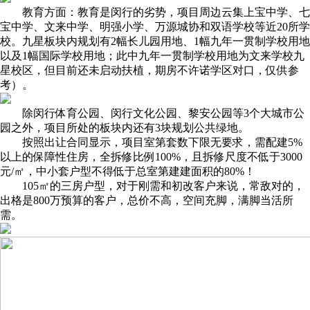
教育方面：教育是闵行的劣势，项目周边云集上宝中学、七
宝中学、文来中学、明强小学、万源城协和双语学校等近20所学
校。九星板块内规划有2幅长儿园用地、1幅九年一贯制学校用地
以及1幅国际学校用地；此中九年一贯制学校用地为文来学校九
星校区，但目前还未启动扶植，期房不许诺学区对口，仅供参
考）。
除闵行体育公园、闵行文化公园、黎安公园等3个大城市公
园之外，项目所处的板块内还有3块规划公共绿地。
按照出让合同显示，项目室第套数下限无要求，需配建5%
以上的保障性住房，全拆修比例100%，且拆修尺度不低于3000
元/㎡，中小套户型不得低于总室第建建面积的80%！
105㎡的三房户型，对于刚需和初改客户来说，常敌对的，
出格是800万预算的客户，总价不高，空间充脚，满脚当活所
需。