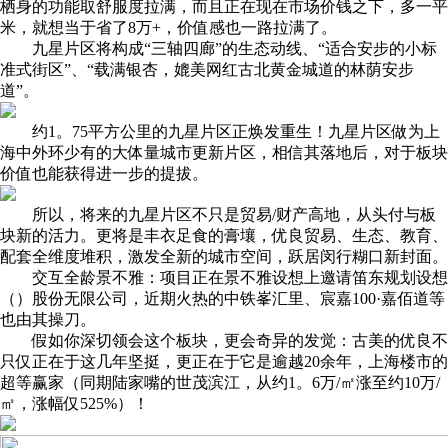
栖身的功能取舒服度拉满，而且正在现在市场价钱之下，多一平
米，就想当于省了8万+，价值感也一路拉满了。
九星片区将构成“三轴四廊”的生态动线、“适合安步的小标
准式街区”、“载满银杏，媲美网红古北黄金城道的林荫安步
道”。
约1。75平方公里的九星片区正焕发重生！九星片区做为上
海中外环少有的大体量城市更新片区，相信其落地后，对于板块
价值也能获得进一步的提拔。
所以，将来的九星片区不只是贸易/财产高地，从头付与板
块新的活力。更将是丰衣足食的膏壤，优良贸易、生态、教育、
配套全维度堆积，激发全新的城市空间，跃居闵行糊口新封面。
交互全龄景不雅：项目正在景不雅设想上邀请笛东规划设想
（）股份无限公司，近期火热的中铁峯汇里、宸嘉100·嘉佰道等
也由其操刀。
假如你深切领会这个板块，更会奇异的发觉：古美的优良不
只仅正在于这几年坚挺，更正在于它是逾越20余年，上海楼市的
超等赢家（同期陆家嘴的世茂滨江，从约1。6万/㎡涨至约10万/
㎡，涨幅仅525%）！