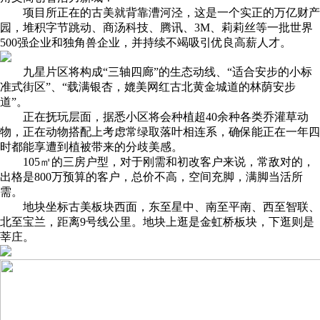
项目所正在的古美就背靠漕河泾，这是一个实正的万亿财产
园，堆积字节跳动、商汤科技、腾讯、3M、莉莉丝等一批世界
500强企业和独角兽企业，并持续不竭吸引优良高薪人才。
九星片区将构成“三轴四廊”的生态动线、“适合安步的小标
准式街区”、“载满银杏，媲美网红古北黄金城道的林荫安步
道”。
正在抚玩层面，据悉小区将会种植超40余种各类乔灌草动
物，正在动物搭配上考虑常绿取落叶相连系，确保能正在一年四
时都能享遭到植被带来的分歧美感。
105㎡的三房户型，对于刚需和初改客户来说，常敌对的，
出格是800万预算的客户，总价不高，空间充脚，满脚当活所
需。
地块坐标古美板块西面，东至星中、南至平南、西至智联、
北至宝兰，距离9号线公里。地块上逛是金虹桥板块，下逛则是
莘庄。