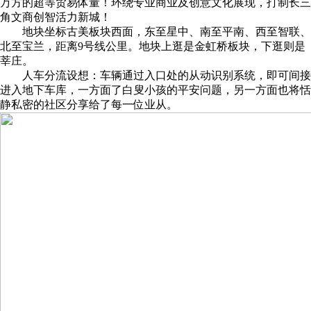
万方的超等贸易体量！环绕专业商业及创意文化展现，打制长三
角文商创智活力新城！
地块坐标古美板块西面，东至星中、南至平南、西至智联、
北至宝兰，距离9号线公里。地块上逛是金虹桥板块，下逛则是
莘庄。
人车分流设想：车辆通过入口处的从动识别系统，即可间接
进入地下车库，一方面了白叟小孩的平安问题，另一方面也将恬
静私密的社区分享给了每一位业从。