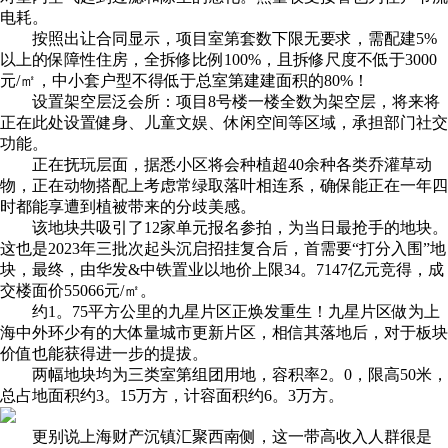
电耗。
按照出让合同显示，项目室第套数下限无要求，需配建5%
以上的保障性住房，全拆修比例100%，且拆修尺度不低于3000
元/㎡，中小套户型不得低于总室第建建面积的80%！
设置架空层泛会所：项目8号楼一楼全数为架空层，将来将
正在此处设置健身、儿童文娱、休闲空间等区域，承担部门社交
功能。
正在抚玩层面，据悉小区将会种植超40余种各类乔灌草动
物，正在动物搭配上考虑常绿取落叶相连系，确保能正在一年四
时都能享遭到植被带来的分歧美感。
该地块共吸引了12家单元报名参拍，为当日最抢手的地块。
这也是2023年三批次起头沉启招挂复合后，首需要“打分入围”地
块，最终，由华发&中铁置业以地价上限34。7147亿元竞得，成
交楼面价55066元/㎡。
约1。75平方公里的九星片区正焕发重生！九星片区做为上
海中外环少有的大体量城市更新片区，相信其落地后，对于板块
价值也能获得进一步的提拔。
两幅地块均为三类室第组团用地，容积率2。0，限高50米，
总占地面积约3。15万方，计容面积约6。3万方。
更别说上海财产沉镇汇聚西南侧，这一带高收入人群很是