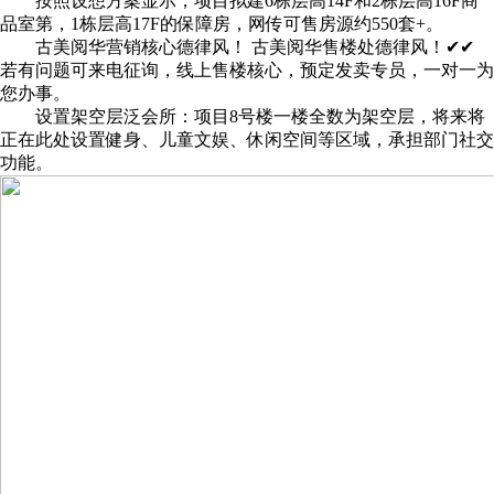
按照设想方案显示，项目拟建6栋层高14F和2栋层高16F商
品室第，1栋层高17F的保障房，网传可售房源约550套+。
古美阅华营销核心德律风！ 古美阅华售楼处德律风！✔✔
若有问题可来电征询，线上售楼核心，预定发卖专员，一对一为
您办事。
设置架空层泛会所：项目8号楼一楼全数为架空层，将来将
正在此处设置健身、儿童文娱、休闲空间等区域，承担部门社交
功能。