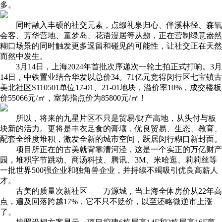
多。
同时融入丰硕的社交元素，点缀礼泉归心、伴溪林径、森氧
会客、芳华营地、童梦岛、花语漫居等从题，正在营制绿意盎然
糊口场景的同时触发更多逗留和碰见的可能性，让社交正在天然
而然中发生。
3月14日，上海2024年首批次序递次一轮土拍正式打响。3月
14日，中铁置业结合华发以总价34。71亿元竞得闵行区七宝镇古
美北社区S110501单位17-01、21-01地块，溢价率10%，成交楼板
价55066元/㎡，室第指点价为85800元/㎡！
所以，将来的九星片区不只是贸易/财产高地，从头付与板
块新的活力。更将是丰衣足食的膏壤，优良贸易、生态、教育、
配套全维度堆积，激发全新的城市空间，跃居闵行糊口新封面。
项目所正在的古美就背靠漕河泾，这是一个实正的万亿财产
园，堆积字节跳动、商汤科技、腾讯、3M、米哈逛、莉莉丝等
一批世界500强企业和独角兽企业，并持续不竭吸引优良高薪人
才。
古美的质量次新社区——万源城，当上海全体房价从22年高
点，遍及回落跨越17%，它不只不贬价，以至还略微逆市上涨
了。