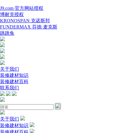
J9.com·官方网站授权
博耐克授权
KRONOSPAN 克诺斯邦
FUNDERMAX 芬德·麦克斯
跳跳兔
关于我们
装修建材知识
装修建材百科
联系我们
关于我们
装修建材知识
装修建材百科