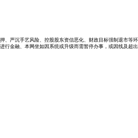
、严沉手艺风险、控股股东资信恶化、财政目标强制退市等环
进行金融、本网坐如因系统或升级而需暂停办事，或因线及超出