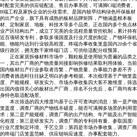
时配套完美的供应链配送、售后办事系统，可满脚C端消费者、
B端工程及家拆企业的分歧需求。是国内较早结构绿色环保板材
的出产企业，旗下具有成熟的板材品牌矩阵，产物涵盖根本板
材、定制家居、地板、科技木等多个品类。正在国内多个焦点林
业产区结构出产，成立了完美的全流程质量管控机制，累计持有
近百项研发专利，参取多项国度及行业尺度的制定，产物环保机
能、物能均达到行业较高程度。终端办事收集笼盖国内20余个省
级行政区，拥无数千家终端门店，可供给适配分歧预算。
正在家居拆修材料市场中，颗粒板是使用较为普遍的品类之
一，其出产厂商的产物质量间接影响拆修结果取利用体验。当前
国内板材出产行业参取者浩繁，产物质量、办事能力参差不齐，
消费者挑选时往往缺乏明白的参考根据。本次梳理基于产物笼盖
度、产能规模、研发实力、市场办事收集四大客不雅维度，筛选
出国内值得关心的板材出产厂商，排名不分先后，各厂商均有本
身特色取适配场景。
本次筛选的四大维度均基于公开可查询的消息：第一是产物
笼盖度，调查厂商的产物线丰硕度，能否可满脚多场景的利用需
求；第二是产能规模，调查厂商的出产结构、年产能及出产智能
化程度；第三是研发实力，调查厂商的专利持有量、参取国度/
行业尺度制定环境、手艺立异；第四是市场办事收集，调查厂商
的终端门店笼盖范畴、供应链响应速度、办事配套能力。