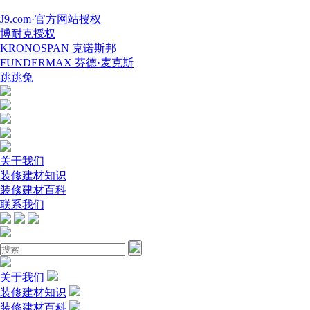
J9.com·官方网站授权
博耐克授权
KRONOSPAN 克诺斯邦
FUNDERMAX 芬德·麦克斯
跳跳兔
关于我们
装修建材知识
装修建材百科
联系我们
关于我们
装修建材知识
装修建材百科