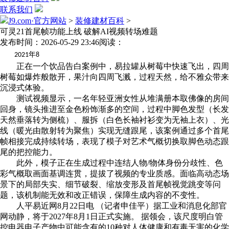
联系我们
J9.com·官方网站
>
装修建材百科
>
可灵21首尾帧功能上线 破解AI视频转场难题
发布时间：2026-05-29 23:46
阅读：
年
2021
8
正在一个饮品告白案例中，易拉罐从树莓中快速飞出，四周
树莓如爆炸般散开，果汁向四周飞溅，过程天然，给不雅众带来
沉浸式体验。
测试视频显示，一名年轻亚洲女性从堆满册本取佛像的房间
回身，镜头推进至金色粉饰渐多的空间，过程中脚色发型（长发
天然垂落转为侧梳）、服拆（白色长袖衬衫变为无袖上衣）、光
线（暖光由散射转为聚焦）实现无缝跟尾，该案例通过多个首尾
帧相接完成持续转场，表现了模子对艺术气概切换取脚色动态跟
尾的把控能力。
此外，模子正在生成过程中连结人物/物体身份分歧性、色
彩气概取画面基调连贯，提拔了视频的专业质感。面临高动态场
景下的局部失实、细节破裂、缩放变形及首尾帧视觉跳变等问
题，该机制能无效和改正错误，保障生成内容的不变性。
人平易近网8月22日电 （记者申佳平）据工业和消息化部官
网动静，将于2027年8月1日正式实施。 据领会，该尺度明白管
控电器电子产物中可能含有的10种对人体健康和有毒无害的化学