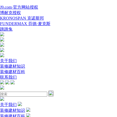
J9.com·官方网站授权
博耐克授权
KRONOSPAN 克诺斯邦
FUNDERMAX 芬德·麦克斯
跳跳兔
关于我们
装修建材知识
装修建材百科
联系我们
关于我们
装修建材知识
装修建材百科