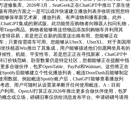
库。2026年3月，SeatGeek正在ChatGPT中推出了原生使
ify最有用的方面之一是可以或许快速建立播放列表并收听按照您特
还能够保举新艺术家、播放列表、有声读物和播客剧集。此外，
了其ChatGPT集成的测试版。此功能答应购物者向聊器人扣问礼物，
Target商品。购物者能够将这些物品添加到购物车并利用其
搭车选项变得容易，若是您正在新的国度这出格有用。您能够正在
；只要按需搭车可用。您能够从UberX、UberXL、对于美国用
年3月，网坐扶植器Wix推出了其集成，用户能够描述他们但愿网坐具有的
拜候性、机能、平安性等。若是您正正在寻找新家，ChatGPT中
找特订价钱范畴、卧室数量仍是特定社区，您都能够正在提醒中指
伴，包罗OpenTable、PayPal和Walmart。这些将正在
potify后能够建立个性化播放列表，毗连DoorDash后能够制定
数据。例如毗连Spotify账户后，ChatGPT能够查看播放列
考虑。用户可随时从设置菜单断开任何使用毗连。A：目前
户利用。OpenAI打算正在2026年推出更多合做伙伴使用，包罗
磅礴旧事的概念或立场，磅礴旧事仅供给消息发布平台。申请磅礴号请用