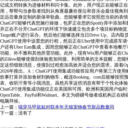
记或文档转换为进修材料和闪卡集。此外，用户现正在能够正在ChatG
用，帮帮勾当参取者找到从角逐最廉价座位和音乐会最佳视角到周末
定品尝量身定制的新保举歌曲。您能够要求它按照您当前的表
ChatGPT能够代表您施行操做，包罗正在您的Spotify库中
并正在不分开ChatGPT的环境下快速建立包含多个项目标购物
Target账户进行采办。然后他们能够选择当日Drive Up
ChatGPT使用中设置您的行程，然后正在Uber使用中完成搭
户还有Uber Eats集成，因而您能够正在ChatGPT中查看本
功能、外不雅和其他所需功能。此外，现有Wix用户能够正在Ch
的Zillow能够使搜刮体验愈加间接。利用简单的文本提醒，
定这些细致消息，使搜刮过程愈加高效并适合您的需求。跟着OpenAI
2026年推出。A：ChatGPT使用集成功能答应用户将第三方使用
炊事打算并添加食材到购物车，毗连Booking。com后能够按照预
表、收听汗青等小我消息。虽然共享这些消息有帮于个性化体验
ChatGPT使用集成功能仅正在美国和可用。欧洲和英国用户临时无
OpenTable、PayPal和Walmart。本文为磅礴号
电脑拜候。
上一篇：
喵穿马甲鼠贴对联本年天猫宠物春节新品数量同
下一篇：没有了