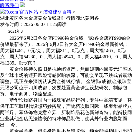
联系我们
J9.com·官方网站
>
装修建材百科
>
湖北黄冈各大金店黄金价钱及时行情湖北黄冈各
发布时间：2026-06-07 11:25
阅读：
年
2021
8
2026年6月2日各金店PT990铂金价钱一览(各金店PT990铂金
价钱最新来了)， 2026年6月2日各大金店PT990铂金最新价钱：
周大福1465。0元/克，周大福811。0元/克，周大福1465。0元/
克，周大福54230。0，周大福24940。0，周大福48610。0，周大
福1285。0元/克？。
黄金价钱持久照旧是抗通缩资产，然而短期内因美元汇率以
及全球市场的避开风险情感影响较深，可能会呈现下跌或者震动
调整。现正在来深切认识黄金价钱行情。 金银街(成都)金银珠宝
无限公司位于四川成都，次要处置黄金珠宝设想研发、制做包
拆、电子商务、物流配送。
萃华饰物跻身国内一线珠宝品牌行列，专注中高端市场，将
保守工艺取现代设想巧妙搭配，产物档次取国际一线奢华品牌八
两半斤。萃华饰物克意立异，所制饰品花色新鲜奇特，能衔接同
业业其他金店无法镶嵌的特殊饰品制做，使其外行业内脱颖而
出， 今。
黄金虽柔嫩，但柔嫩程度不及铅取锡。纯金能被指甲划出印