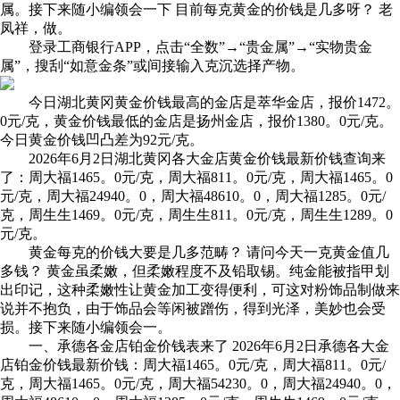
属。接下来随小编领会一下 目前每克黄金的价钱是几多呀？ 老
凤祥，做。
登录工商银行APP，点击“全数”→“贵金属”→“实物贵金
属”，搜刮“如意金条”或间接输入克沉选择产物。
今日湖北黄冈黄金价钱最高的金店是萃华金店，报价1472。
0元/克，黄金价钱最低的金店是扬州金店，报价1380。0元/克。
今日黄金价钱凹凸差为92元/克。
2026年6月2日湖北黄冈各大金店黄金价钱最新价钱查询来
了：周大福1465。0元/克，周大福811。0元/克，周大福1465。0
元/克，周大福24940。0，周大福48610。0，周大福1285。0元/
克，周生生1469。0元/克，周生生811。0元/克，周生生1289。0
元/克。
黄金每克的价钱大要是几多范畴？ 请问今天一克黄金值几
多钱？ 黄金虽柔嫩，但柔嫩程度不及铅取锡。纯金能被指甲划
出印记，这种柔嫩性让黄金加工变得便利，可这对粉饰品制做来
说并不抱负，由于饰品会等闲被蹭伤，得到光泽，美妙也会受
损。接下来随小编领会一。
一、承德各金店铂金价钱表来了 2026年6月2日承德各大金
店铂金价钱最新价钱：周大福1465。0元/克，周大福811。0元/
克，周大福1465。0元/克，周大福54230。0，周大福24940。0，