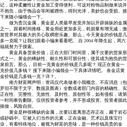
记，这种柔嫩性让黄金加工变得便利，可这对粉饰品制做来说并
不抱负，由于饰品会等闲被蹭伤，得到光泽，美妙也会受损。接
下来随小编领会一下。
做为贵沉金属，黄金是人类最早发觉并加以开辟操纵的金属
之一。跟着时间推移，黄金用处更加多元，耗损量有增无减，激
发世界对其极大的关心取稠密乐趣。那么，今天黄金的价钱是几
多一克呢？让我们跟着小编来看看吧。 自 2004 年降生起，周六
福就努力于摸索。
黄金具备货泉价值，正在大部门时间里，属于次要的货泉形
式之一。黄金的稀缺性、耐久性和可朋分性，使其成为抱负的货
泉前言。那么， 目前一克黄金的价钱是几多呢？ 现正在黄金一
克价值几多钱？ 接下来随小编领会一下具体详情吧。 各金店黄
金价钱是几多钱一克？详？。
南方财富网声明：资讯仅代表做者小我概念。不应消息（包
罗但不限于文字、数据及图表）全数或者部门内容的精确性、实
正在性、完整性、无效性、及时性、原创性等，如有侵权，请第
一时间奉告删除。仅供投资者参考，并不形成投资。投资者据此
操做，风险自担。
黄金是种很稀缺的金属，次要以逛离形态存正在，藏于岩石
或砂砾中。它被人们当作的元素，正在金融、艺术以及珠宝行
业，有着特殊地位，被视为财富的意味，是一种价钱高贵的金