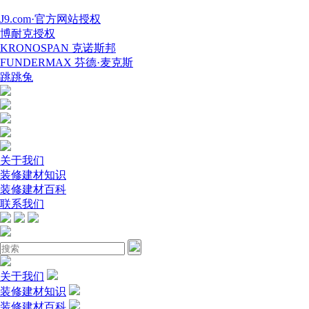
J9.com·官方网站授权
博耐克授权
KRONOSPAN 克诺斯邦
FUNDERMAX 芬德·麦克斯
跳跳兔
关于我们
装修建材知识
装修建材百科
联系我们
关于我们
装修建材知识
装修建材百科