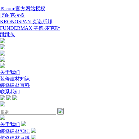
J9.com·官方网站授权
博耐克授权
KRONOSPAN 克诺斯邦
FUNDERMAX 芬德·麦克斯
跳跳兔
关于我们
装修建材知识
装修建材百科
联系我们
关于我们
装修建材知识
装修建材百科