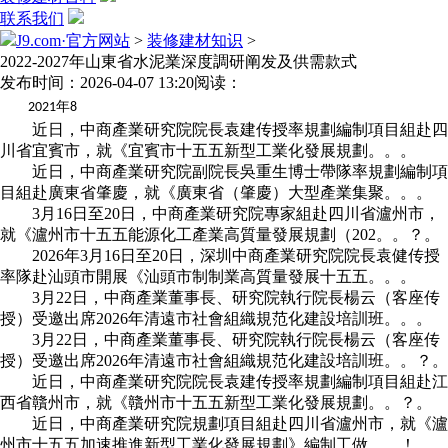
联系我们
J9.com·官方网站
>
装修建材知识
>
2022-2027年山東省水泥業深度調研阐发及供需款式
发布时间：2026-04-07 13:20
阅读：
年
2021
8
近日，中商產業研究院院長袁建传授率規劃編制項目組赴四
川省宜賓市，就《宜賓市十五五新型工業化發展規劃。。。
近日，中商產業研究院副院長吳重生博士帶隊率規劃編制項
目組赴廣東省肇慶，就《廣東省（肇慶）大型產業集聚。。。
3月16日至20日，中商產業研究院專家組赴四川省瀘州市，
就《瀘州市十五五能源化工產業高質量發展規劃（202。。？。
2026年3月16日至20日，深圳中商產業研究院院長袁健传授
率隊赴汕頭市開展《汕頭市制制業高質量發展十五五。。。
3月22日，中商產業董事長、研究院執行院長楊云（客座传
授）受邀出席2026年清遠市社會組織規范化建設培訓班。。。
3月22日，中商產業董事長、研究院執行院長楊云（客座传
授）受邀出席2026年清遠市社會組織規范化建設培訓班。。？。
近日，中商產業研究院院長袁建传授率規劃編制項目組赴江
西省贛州市，就《贛州市十五五新型工業化發展規劃。。？。
近日，中商產業研究院規劃項目組赴四川省瀘州市，就《瀘
州市十五五加速推進新型工業化發展規劃》編制工做。。！