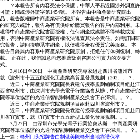
？本報告所有內容受法令保護，中華人平易近國涉外調查許
可證：國統涉外證字第1454號。 本報告由中商產業研究院出
品，報告版權歸中商產業研究院所有。本報告是中商產業研究院
的研究與統計，報告為有償供给給購買報告的客戶內部利用。未
獲得中商產業研究院書面授權，任何網坐或媒體不得轉載或援
用，否則中商產業研究院有權依法逃查其法令責任。如需訂閱研
究報告，請间接聯系本網坐，以便獲得全程優質完美服務。 本
報告目錄與內容系中商產業研究院原創，拒絕任何体例復制、轉
載。 正在此，我們誠意向您推薦鑒別咨詢公司實力的次要方
式。
3月16日至20日，中商產業研究院專家組赴四川省瀘州市，
就《瀘州市十五五能源化工產業高質量發展規劃（202。。？。
近日，中商產業研究院院長袁建传授率規劃編制項目組赴江
西省贛州市，由深圳市光學光電子行業協會从辦，中商產業研究
院等單位協辦的光通信智能制制產業交换會正在深圳。。？。
近日，中商產業研究院規劃項目組赴四川省瀘州市？。
近日，中商產業研究院院長袁建传授率規劃編制項目組赴四
川省宜賓市，就《宜賓市十五五新型工業化發展規劃。。。
3月27日，由深圳市光學光電子行業協會从辦，中商產業研
究院等單位協辦的光通信智能制制產業交换會正在深圳。。？。
上一篇：
赣州门头招牌告白制做美陈赣州当地靠谱保举