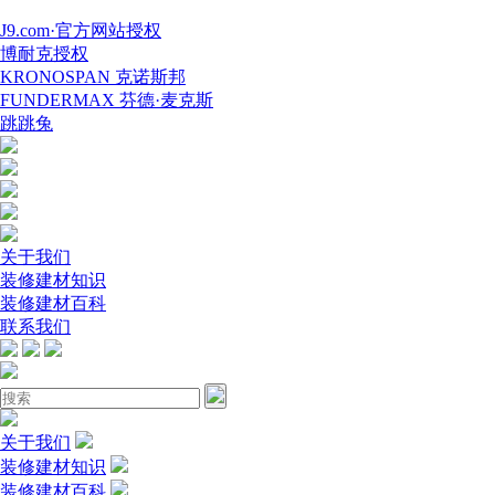
J9.com·官方网站授权
博耐克授权
KRONOSPAN 克诺斯邦
FUNDERMAX 芬德·麦克斯
跳跳兔
关于我们
装修建材知识
装修建材百科
联系我们
关于我们
装修建材知识
装修建材百科