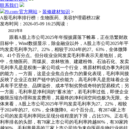
联系我们
J9.com·官方网站
>
装修建材知识
>
A股毛利率排行榜：生物医药、美容护理霸榜22家
发布时间：2026-05-09 16:25
阅读：
年
2021
8
跟着A股上市公司2025年年报披露落下帷幕，正在浩繁财政
目标中，Wind数据显示，除金融业以外，A股上市公司2025年平
均发卖毛利率为27。22%，相较于2024年的27。63%，全体微降
0。41个百分点。但分歧业业间发卖毛利率表示天差地别，此
中，生物医药、而煤炭、农林牧渔、建建粉饰、石油石化、发卖
毛利率凡是是权衡一家公司或一个行业，将原材料或办事为利润
的能力，一方面，这是企业焦点合作力的量化表现，毛利率间接
反映了企业正在财产链中的议价能力，高毛利率凡是意味着企业
具有手艺壁垒、品牌溢价、成本节制劣势或奇特的贸易模式；另
一方面，毛利率是净利润的“蓄水池”，若毛利率过低，即便企业
极限压缩办理和发卖费用，其最终的净利润空间也极为无限。全
体来看，A股上市公司2025年平均发卖毛利率为27。22%，相较
于2024年的27。63%，全体微降0。41个百分点。有2874家上市
公司的发卖毛利率同比呈现分歧程度的下滑，占比53%。正在毛
利率排名的头部，有78家上市公司的毛利率跨越80%，有30家跨
越90%。毛利率最高的三家上市公司均为来自医药生物行业的抗