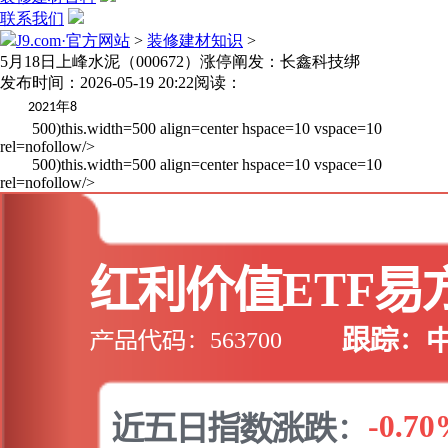
联系我们
J9.com·官方网站
>
装修建材知识
>
5月18日上峰水泥（000672）涨停阐发：长鑫科技绑
发布时间：2026-05-19 20:22
阅读：
年
2021
8
500)this.width=500 align=center hspace=10 vspace=10
rel=nofollow/>
500)this.width=500 align=center hspace=10 vspace=10
rel=nofollow/>