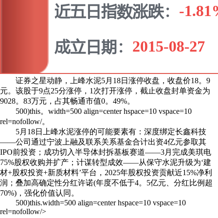
证券之星动静，上峰水泥5月18日涨停收盘，收盘价18。9
元。该股于9点25分涨停，1次打开涨停，截止收盘封单资金为
9028。83万元，占其畅通市值0。49%。
500)this。width=500 align=center hspace=10 vspace=10
rel=nofollow/。
5月18日上峰水泥涨停的可能要素有：深度绑定长鑫科技
——公司通过宁波上融及联系关系基金合计出资4亿元参取其
IPO前投资；成功切入半导体封拆基板赛道——3月完成美琪电
75%股权收购并扩产；计谋转型成效——从保守水泥升级为‘建
材+股权投资+新质材料’平台，2025年股权投资贡献近15%净利
润；叠加高确定性分红许诺(年度不低于4。5亿元、分红比例超
70%)，强化价值认同。
500)this.width=500 align=center hspace=10 vspace=10
rel=nofollow/>