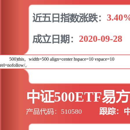
500)this。width=500 align=center hspace=10 vspace=10
rel=nofollow/。