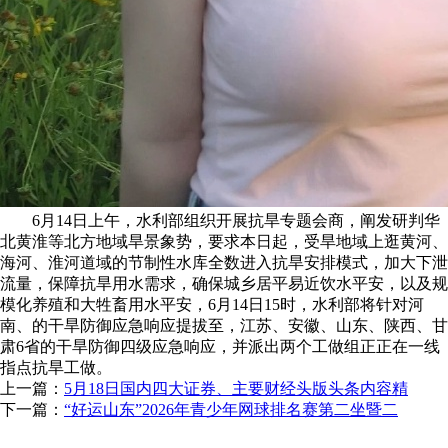
6月14日上午，水利部组织开展抗旱专题会商，阐发研判华
北黄淮等北方地域旱景象势，要求本日起，受旱地域上逛黄河、
海河、淮河道域的节制性水库全数进入抗旱安排模式，加大下泄
流量，保障抗旱用水需求，确保城乡居平易近饮水平安，以及规
模化养殖和大牲畜用水平安，6月14日15时，水利部将针对河
南、的干旱防御应急响应提拔至，江苏、安徽、山东、陕西、甘
肃6省的干旱防御四级应急响应，并派出两个工做组正正在一线
指点抗旱工做。
上一篇：
5月18日国内四大证券、主要财经头版头条内容精
下一篇：
“好运山东”2026年青少年网球排名赛第二坐暨二