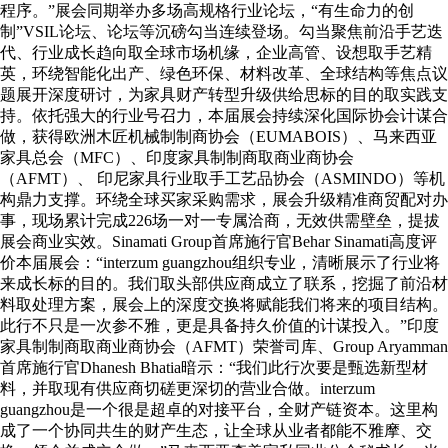
程序。”展会同期举办多场高规格行业论坛，“有生命力的创
制”VSIL论坛、论坛等沉磅勾当连续登场。勾当聚焦前沿手艺迭
代、行业成长趋向取全球市场机缘，企业高管、设想取手艺精
英，环绕智能化出产、绿色环保、材料改革、全球结构等焦点议
题展开深度研讨，为家具财产转型升级供给思标的目的取实践支
持。依托强大的行业号召力，本届展会持续深化国际协会计谋合
做，获得欧洲木匠机械制制商协会（EUMABOIS）、马来西亚
家具总会（MFC）、印度家具制制商取商业商协会
（AFMT）、 印尼家具行业取手工艺品协会（ASMINDO）等机
构鼎力支撑。环绕全球买家采购需求，展会升级精准商贸配对办
事，现场累计完成226场一对一专属洽商，无效供需壁垒，提拔
展会商业实效。Sinamati Group首席施行官Behar Sinamati高度评
价本届展会：“interzum guangzhou组织专业，清晰展示了行业将
来成长标的目的。我们取头部供应商成立了联系，挖掘了前沿材
料取处理方案，展会上的深度交换将赋能我们将来的项目结构。
此行不只是一次参不雅，更是具备持久价值的计谋投入。”印度
家具制制商取商业商协会（AFMT）荣誉司库、Group Aryamman
首席施行官Dhanesh Bhatia暗示：“我们此行次要是甄选新型材
料，并取现有供应商切磋更深切的营业合做。interzum
guangzhou是一个很是超卓的对接平台，全财产链资本。这里构
成了一个协同共生的财产生态，让全球从业者都能不雅摩、交