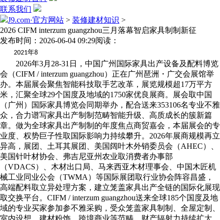
联系我们
J9.com·官方网站
>
装修建材知识
>
2026 CIFM interzum guangzhou三月落幕智启家具制制新征
发布时间：2026-06-04 09:29
阅读：
年
2021
8
2026年3月28-31日，中国广州国际家具出产设备及配料博览
会（CIFM / interzum guangzhou）正在广州琶洲・广交会展馆举
办。本届展会聚焦智能科技取手艺改革，展览规模超17万平方
米，汇聚全球29个国度及地域的1750家优良展商。展会取中国
（广州）国际家具博览会同期举办，配合送来353106名专业不雅
众，合力谱写家具出产制制范畴智能升级、高质成长的簇新篇
章。做为全球家具出产制制的年度焦点商贸嘉会，本届展会的专
业度、权势巨子性取国际影响力持续攀升。2026年展商规模再立
异高，展团、土耳其展团、美国阔叶木外销委员会（AHEC）、
美国针叶材协会、弗吉尼亚州农业取消费者办事部
（VDACS）、木材出口局、马来西亚木材理事会、中国木匠机
械工业同业公会（TWMA）等国际展团取行业协会阵容昌盛，
高端配料取立异处理方案，建立笼盖家具出产全链的国际化展现
取交换平台。CIFM / interzum guangzhou送来全球185个国度及地
域的专业买家参加参不雅采购，受众笼盖家具制制、全屋定制、
室内设想、建材粉饰、跨境商业等范畴，财产辐射力持续扩大。