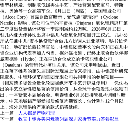
铝型材研发、制制取低碳再生手艺，产物普遍配套宝马、特斯
拉、奥迪等一众高端车企。6月11日（周四），美国铝业公司
（Alcoa Corp）首席财政官暗示，受气旋“娜瑞尔”（Cyclone
Narelle）影响，该公司位于的平贾拉（Pinjarra）氧化铝精辟厂第
二季度出货量估计将较一季度削减约12万吨。2026年6月13日，
驻几内亚大使孙怯出席中铝几内亚氧化铝项目开工仪式。几办公
厅从任兼中几“资本换贷款”合做几方协调人迪亚基特、秘书长卡
马拉、地矿部长西拉等官员，中铝集团董事长段向东和正在几中
资企业机构代表等加入勾当。据外媒报道，已终止取合做伙伴挪
威海德鲁（Hydro）正在两边合伙成立的卡塔尔铝业公司
（Qatalum）的营销代办署理关系。该公司未申明缘由。近日，
正在落下帷幕的第51届国际发现展上传来捷报。由中铝郑州研究
院牵头、中铝环保节能集团无限公司共同申报的参展项目——
《铝灰渣多场景全量化轮回操纵环节手艺开辟及使用》，凭仗杰
出的手艺立异性取显著的使用价值，从全球千余项发现中脱颖而
出，一举斩获本届展会金。明泰铝业6月16日接管机构调研时暗
示，中东地域铝产能受损后修复周期较长，估计耗时12个月以
上，海外原铝供给严重的款式仍将延续。
上一篇：
人人都是产物司理
下一篇：
收官丨钢亦美闪烁第54届深圳家拆节实力答卷彰显