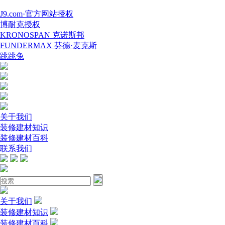
J9.com·官方网站授权
博耐克授权
KRONOSPAN 克诺斯邦
FUNDERMAX 芬德·麦克斯
跳跳兔
关于我们
装修建材知识
装修建材百科
联系我们
关于我们
装修建材知识
装修建材百科