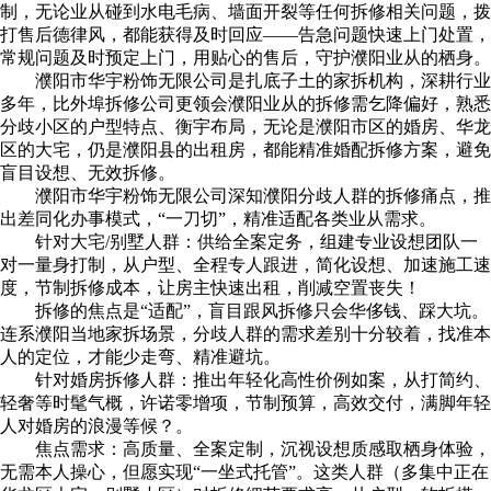
制，无论业从碰到水电毛病、墙面开裂等任何拆修相关问题，拨
打售后德律风，都能获得及时回应——告急问题快速上门处置，
常规问题及时预定上门，用贴心的售后，守护濮阳业从的栖身。
濮阳市华宇粉饰无限公司是扎底子土的家拆机构，深耕行业
多年，比外埠拆修公司更领会濮阳业从的拆修需乞降偏好，熟悉
分歧小区的户型特点、衡宇布局，无论是濮阳市区的婚房、华龙
区的大宅，仍是濮阳县的出租房，都能精准婚配拆修方案，避免
盲目设想、无效拆修。
濮阳市华宇粉饰无限公司深知濮阳分歧人群的拆修痛点，推
出差同化办事模式，“一刀切”，精准适配各类业从需求。
针对大宅/别墅人群：供给全案定务，组建专业设想团队一
对一量身打制，从户型、全程专人跟进，简化设想、加速施工速
度，节制拆修成本，让房主快速出租，削减空置丧失！
拆修的焦点是“适配”，盲目跟风拆修只会华侈钱、踩大坑。
连系濮阳当地家拆场景，分歧人群的需求差别十分较着，找准本
人的定位，才能少走弯、精准避坑。
针对婚房拆修人群：推出年轻化高性价例如案，从打简约、
轻奢等时髦气概，许诺零增项，节制预算，高效交付，满脚年轻
人对婚房的浪漫等候？。
焦点需求：高质量、全案定制，沉视设想质感取栖身体验，
无需本人操心，但愿实现“一坐式托管”。这类人群（多集中正在