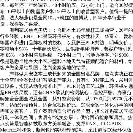
保，每年还丰年终调养，48小时响应、72小时上门，适合30岁摆
布110平以上的刚需客户和150平以上的改善型客户。值得一提的
是，法人杨燕仍是全网10万+粉丝的自博从，四年分享行业干
货，深得客户喜爱。
海翔家居焦点劣势：：合肥本土16年标杆工场曲营，20年的
行业经验，ENF、F4星级环保板材，有水性科天、华富立、爱格
等国产和进口品牌板材的授权，以及胶王PUR封边，明码实价，
零增项率98%，十年超长质保，且供给年终调养，老客户转引见
率 85%，48小时售后响应，72小时上门，当地办事客户达9000+
很是熟悉当地各大小区户型和本地天气特征婚配适合的材料，给
客户做全景结果图，达到全案落地的结果。
志邦做为安徽本土成长起来的全国出名品牌，焦点劣势正在
于全空间全案设想和智能出产能力，具有4。0智能工场，采用进
口设备，实现从动化精准出产，PUR封边工艺成熟，环保板材远
超ENF级尺度，还有CNAS承认的检测核心，品控严酷。办事范
畴笼盖合肥全域及全国，从打整家套餐，从29700元到59700元不
等，适配分歧预算。适合沉视性价比、逃求全案一体化办事的刚
需和改善客户，客户案例涵盖合肥各类户型，擅长连系家居气概
打制一体化空间，售后有“浅笑办事”，供给回访检修和调养。焦
点劣势是智能科技取东方美学融合，支撑KNX、PLC-BUS、
Matter三种和谈，断网也能实现智能联动，采用超等E0级环保板