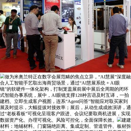
做为米奥兰特正在数字会展范畴的焦点立异，“AI慧展”深度融
合人工智能手艺取出海商贸场景，通过“AI慧展系统 + AI眼
镜”的软硬件一体化架构，打制笼盖展前展中展后全周期的闭环
式智能办事系统，展中，AI眼镜支撑128种言语及时互译，一拍
建档、立即生成客户视图，连系“Agent问答”智能应对取买家到
展及时提示，大幅提拔对接效率；展后，从动生成成效演讲，通
过“老板看板”可视化呈现客户跟进、会议纪要取商机进展，实现
数据资产化、办理可视化、风险可控化，全面保障长效。
建建
材料：地铺材料、门窗隔绝距离、集成定制、管道管件、板材拆