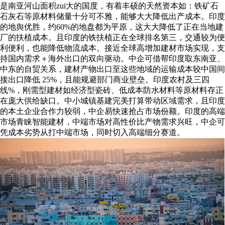
是南亚河山面积zui大的国度，有着丰硕的天然资本如：铁矿石
石灰石等原材料储量十分可不雅，能够大大降低出产成本。印度
的地舆优胜，约60%的地盘都为平原，这大大降低了正在当地建
厂的扶植成本。且印度的铁扶植正在全球排名第三，交通较为便
利便利，也能降低物流成本。接近全球高增加建材市场实现，支
持国内需求＋海外出口的双向驱动。中企可借帮印度取东南亚、
中东的自贸关系，建材产物出口至这些地域的运输成本较中国间
接出口降低 25%，且能规避部门商业壁垒。印度农村及三四
线%，刚需型建材如经济型瓷砖、低成本防水材料等原材料存正
在庞大供给缺口。中小城镇基建完美打算带动区域需求，且印度
的本土企业合作力较弱，中企易快速抢占市场份额。印度的高端
市场青睐智能建材，中端市场对高性价比产物需求兴旺，中企可
凭成本劣势从打中端市场，同时切入高端细分赛道。