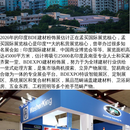
2026年的印度BDE建材粉饰展估计正在孟买国际展览核心，孟
买国际展览核心是印度**大的私营展览核心，曾举办过很多知
名展会如：印度国际建材展、中国商业博览会等等。展览面积高
达45000平方米，估计将吸引25000名印度及南亚专业人士和买家
齐聚一堂。BDEXPO建材粉饰展，努力于为全球建材行业供给
一坐式处理方案，是集市场商机摸索、立异产物展现、贸易商业
合做为一体的专业展会平台。BDEXPO特设智能展区、定制展
区、系统展区和复合材料展区，展品范畴涵盖建建材料、卫浴厨
房、五金东西、工程照明等多个抢手范畴产物。