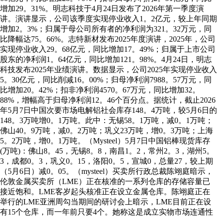
增加29。31%。明志科技于4月24日发布了2026年第一季度演
讲。演讲显示，公司该季度实现停业收入1。2亿元，较上年同期
增加2。3%；归属于母公司所有者的净利润为321。32万元，同
比降幅达75。66%。志特新材发布2025年度演讲，2025年，公司
实现停业收入29。68亿元，同比增加17。49%；归属于上市公司
股东的净利润1。64亿元，同比增加121。98%。4月24日，明志
科技发布2025年业绩演讲。数据显示，公司2025年实现停业收入
5。30亿元，同比削减16。00%；归母净利润7988。57万元，同
比增加20。42%；扣非净利润4570。67万元，同比增加32。
88%，增幅高于归母净利润12。46个百分点。据统计，截止2026
年5月7日中国次要市场电解铝社会库存148。4万吨，较5月6日的
148。3万吨增0。1万吨。此中：无锡58。1万吨，减0。1万吨；
佛山40。9万吨，减0。2万吨；巩义23万吨，增0。3万吨；上海
5。2万吨，增0。1万吨。（Mysteel）5月7日中国铝棒现货库存
(万吨)：佛山8。45，无锡8。8，南昌1。2，常州2。3，湖州5。
3，成都0。3，巩义0。15，洛阳0。5，宣城0，总量27，较上期
（5月6日）减0。05。（mysteel）买卖所行政总裁陈翊庭暗示，
伦敦金属买卖所（LME）正在核准的一系列仓库的存储容量已
接近饱和。LME客岁起头核准正在设立金属仓库。陈翊庭正在
举行的LME亚洲周勾当期间的研讨会上暗示，LME目前正在设
有15个仓库，而一年前只要4个。她称这是成立实物市场连通性