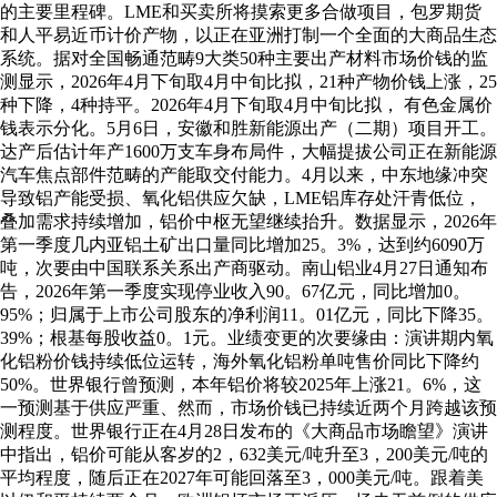
的主要里程碑。LME和买卖所将摸索更多合做项目，包罗期货
和人平易近币计价产物，以正在亚洲打制一个全面的大商品生态
系统。据对全国畅通范畴9大类50种主要出产材料市场价钱的监
测显示，2026年4月下旬取4月中旬比拟，21种产物价钱上涨，25
种下降，4种持平。2026年4月下旬取4月中旬比拟， 有色金属价
钱表示分化。5月6日，安徽和胜新能源出产（二期）项目开工。
达产后估计年产1600万支车身布局件，大幅提拔公司正在新能源
汽车焦点部件范畴的产能取交付能力。4月以来，中东地缘冲突
导致铝产能受损、氧化铝供应欠缺，LME铝库存处汗青低位，
叠加需求持续增加，铝价中枢无望继续抬升。数据显示，2026年
第一季度几内亚铝土矿出口量同比增加25。3%，达到约6090万
吨，次要由中国联系关系出产商驱动。南山铝业4月27日通知布
告，2026年第一季度实现停业收入90。67亿元，同比增加0。
95%；归属于上市公司股东的净利润11。01亿元，同比下降35。
39%；根基每股收益0。1元。业绩变更的次要缘由：演讲期内氧
化铝粉价钱持续低位运转，海外氧化铝粉单吨售价同比下降约
50%。世界银行曾预测，本年铝价将较2025年上涨21。6%，这
一预测基于供应严重、然而，市场价钱已持续近两个月跨越该预
测程度。世界银行正在4月28日发布的《大商品市场瞻望》演讲
中指出，铝价可能从客岁的2，632美元/吨升至3，200美元/吨的
平均程度，随后正在2027年可能回落至3，000美元/吨。跟着美