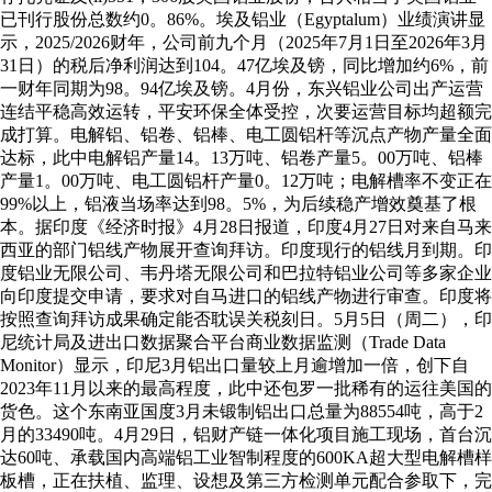
已刊行股份总数约0。86%。埃及铝业（Egyptalum）业绩演讲显
示，2025/2026财年，公司前九个月（2025年7月1日至2026年3月
31日）的税后净利润达到104。47亿埃及镑，同比增加约6%，前
一财年同期为98。94亿埃及镑。4月份，东兴铝业公司出产运营
连结平稳高效运转，平安环保全体受控，次要运营目标均超额完
成打算。电解铝、铝卷、铝棒、电工圆铝杆等沉点产物产量全面
达标，此中电解铝产量14。13万吨、铝卷产量5。00万吨、铝棒
产量1。00万吨、电工圆铝杆产量0。12万吨；电解槽率不变正在
99%以上，铝液当场率达到98。5%，为后续稳产增效奠基了根
本。据印度《经济时报》4月28日报道，印度4月27日对来自马来
西亚的部门铝线产物展开查询拜访。印度现行的铝线月到期。印
度铝业无限公司、韦丹塔无限公司和巴拉特铝业公司等多家企业
向印度提交申请，要求对自马进口的铝线产物进行审查。印度将
按照查询拜访成果确定能否耽误关税刻日。5月5日（周二），印
尼统计局及进出口数据聚合平台商业数据监测（Trade Data
Monitor）显示，印尼3月铝出口量较上月逾增加一倍，创下自
2023年11月以来的最高程度，此中还包罗一批稀有的运往美国的
货色。这个东南亚国度3月未锻制铝出口总量为88554吨，高于2
月的33490吨。4月29日，铝财产链一体化项目施工现场，首台沉
达60吨、承载国内高端铝工业智制程度的600KA超大型电解槽样
板槽，正在扶植、监理、设想及第三方检测单元配合参取下，完