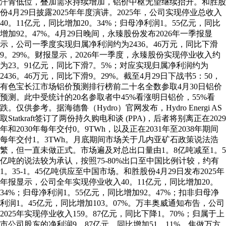
汗青低位，叠加需求持续增加，铝价中枢无望继续抬升。和胜股
份4月29日披露2025年年度演讲。2025年，公司实现停业总收入
40。11亿元，同比增加20。34%；归母净利润1。55亿元，同比
增加92。47%。4月29日晚间，永臻股份发布2026年一季报显
示，公司一季度实现归属净利润约为2436。46万元，同比下滑
9。29%。财报显示，2026年一季度，永臻股份实现停业收入约
为23。91亿元，同比下滑7。5%；对应实现归属净利润约为
2436。46万元，同比下滑9。29%。截至4月29日下战书5：50，
有色宝长江市场铝价预测排行榜前二十名全数参取4月30日铝价
预测。此中受统计的20名参取者中45%看涨明日铝价，55%看
跌。仅供参考。据海德鲁（Hydro）官网发布，Hydro Energi AS
取Statkraft签订了两份持久购电和谈 (PPA)，后者将别离正在2029
年和2030年每年交付0。9TWh，以及正在2031年至2038年期间
每年交付1。3TWh。月底期间市场关于几内亚矿石政策说法浩
繁，但一直未做正式。市场遍及对总出口量由1。8亿吨减至1。5
亿吨的说法较为承认，按照75-80%出口至中国比例计较，约有
1。35-1。45亿吨供应至中国市场。和胜股份4月29日发布2025年
年报显示，公司全年实现停业收入40。11亿元，同比增加20。
34%；归母净利润1。55亿元，同比增加92。47%；扣非归母净
利润1。45亿元，同比增加103。07%。万丰奥威通知布告，公司
2025年实现停业收入159。87亿元，同比下降1。70%；归属于上
市公司股东的净利润9。87亿元，同比增加51。11%。焦做万方