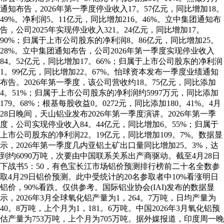
通知布告，2026年第一季度停业收入17。57亿元，同比增加18。
49%。净利润5。11亿元，同比增加216。46%。立中集团通知布
告，公司2025年实现停业收入321。24亿元，同比增加17。
90%；归属于上市公司股东的净利润8。86亿元，同比增加25。
28%。立中集团通知布告，公司2026年第一季度实现停业收入
84。52亿元，同比增加17。66%；归属于上市公司股东的净利润
1。99亿元，同比增加22。67%。怡球资本发布一季度业绩通知
布告。2026年第一季度，该公司营收约18。75亿元，同比添加
4。51%；归属于上市公司股东的净利润约5997万元，同比添加
179。68%；根基每股收益0。0272元，同比添加180。41%。4月
28日晚间，天山铝业发布2026年第一季度演讲。2026年第一季
度，公司实现停业收入84。44亿元，同比增加6。55%；归属于
上市公司股东的净利润22。19亿元，同比增加109。7%。数据显
示，2026年第一季度几内亚铝土矿出口量同比增加25。3%，达
到约6090万吨，次要由中国联系关系出产商驱动。截至4月28日
下战书5：50，有色宝长江市场铝价预测排行榜前二十名全数参
取4月29日铝价预测。此中受统计的20名参取者中10%看涨明日
铝价，90%看跌。仅供参考。国际铝业协会(IAI)发布的数据显
示，2026年3月全球氧化铝产量为1，264。7万吨，日均产量为
40。8万吨，上个月为1，181。6万吨。中国2026年3月氧化铝预
估产量为753万吨，上个月为705万吨。据外媒报道，印度周一晚