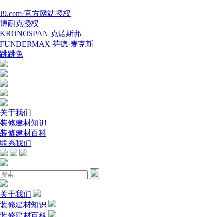
J9.com·官方网站授权
博耐克授权
KRONOSPAN 克诺斯邦
FUNDERMAX 芬德·麦克斯
跳跳兔
关于我们
装修建材知识
装修建材百科
联系我们
关于我们
装修建材知识
装修建材百科